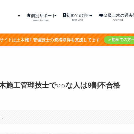
初めての方へ
２級土木の過去
個別サポート
first visit
second
man to man
サイトは土木施工管理技士の資格取得を支援してます
＞初めての方
木施工管理技士で○○な人は9割不合格
す。