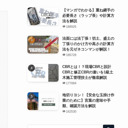
【マンガでわかる】重ね継手の
必要長さ（ラップ長）や計算方
法を解説
188925
法面には法丁張！切土、盛土の
丁張りのかけ方や高さの計算方
法を元ゼネコンマンが解説！
185728
CBRとは！？現場CBRと設計
CBRと修正CBRの違いを1級土
木施工管理技士が徹底解説
177084
地切りヨシ！【安全な玉掛け作
業のために】言葉の意味や手
順、確認方法を解説
162530