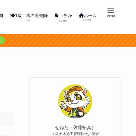
問
1級土木の過去問
ホーム
コラム
MENU
first
HOME
colum
へ
ぜねた（佐藤拓真）
１級土木施工管理技士／著者