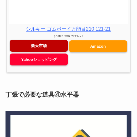
シルキー ゴムボーイ万能目210 121-21
posted with
カエレバ
楽天市場
Amazon
Yahooショッピング
丁張で必要な
道具
④水平器