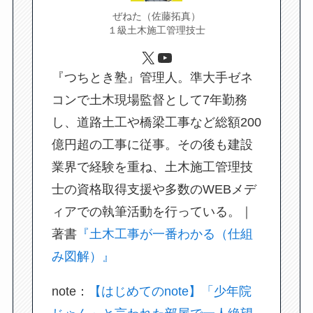
ぜねた（佐藤拓真）
１級土木施工管理技士
X
YouTube
『つちとき塾』管理人。準大手ゼネ
コンで土木現場監督として7年勤務
し、道路土工や橋梁工事など総額200
億円超の工事に従事。その後も建設
業界で経験を重ね、土木施工管理技
士の資格取得支援や多数のWEBメデ
ィアでの執筆活動を行っている。｜
著書
『土木工事が一番わかる（仕組
み図解）』
note：
【はじめてのnote】「少年院