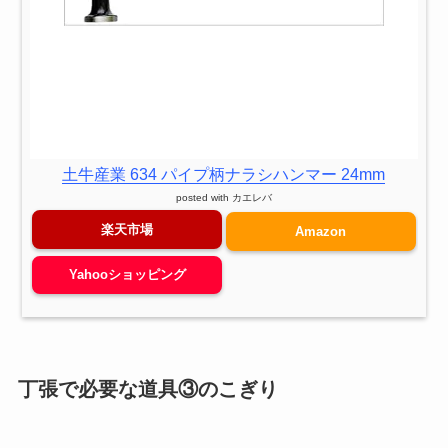
土牛産業 634 パイプ柄ナラシハンマー 24mm
posted with
カエレバ
楽天市場
Amazon
Yahooショッピング
丁張で必要な
道具
③のこぎり