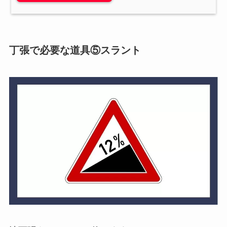
丁張で必要な
道具
⑤スラント