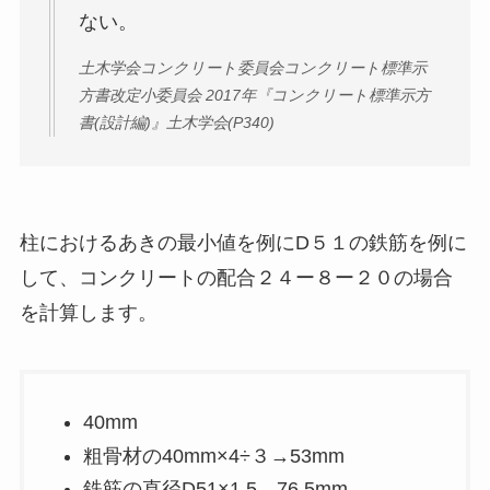
ない。
土木学会コンクリート委員会コンクリート標準示
方書改定小委員会 2017年『コンクリート標準示方
書(設計編)』土木学会(P340)
柱におけるあきの最小値を例にD５１の鉄筋を例に
して、コンクリートの配合２４ー８ー２０の場合
を計算します。
40mm
粗骨材の40mm×4÷３→53mm
鉄筋の直径D51×1.5→76.5mm