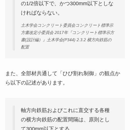
の1/2倍以下で、かつ300mm以下としな
ければならない。
土木学会コンクリート委員会コンクリート標準示
方書改定小委員会 2017年『コンクリート標準示方
書(設計編）』土木学会(P344) 2.3.2 横方向鉄筋の
配置
また、全部材共通して「ひび割れ制御」の観点か
ら以下の記述があります。
軸方向鉄筋およびこれに直交する各種
の横方向鉄筋の配置間隔は、原則とし
て300mm以下とする。