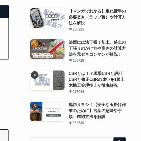
【マンガでわかる】重ね継手の
必要長さ（ラップ長）や計算方
法を解説
188925
法面には法丁張！切土、盛土の
丁張りのかけ方や高さの計算方
法を元ゼネコンマンが解説！
185728
CBRとは！？現場CBRと設計
CBRと修正CBRの違いを1級土
木施工管理技士が徹底解説
177084
地切りヨシ！【安全な玉掛け作
業のために】言葉の意味や手
順、確認方法を解説
162530