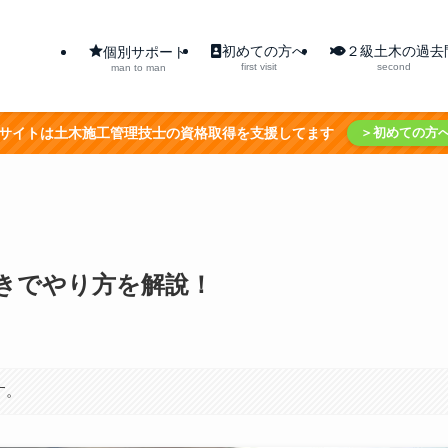
初めての方へ
２級土木の過去
個別サポート
first visit
second
man to man
サイトは土木施工管理技士の資格取得を支援してます
＞初めての方
付きでやり方を解說！
す。