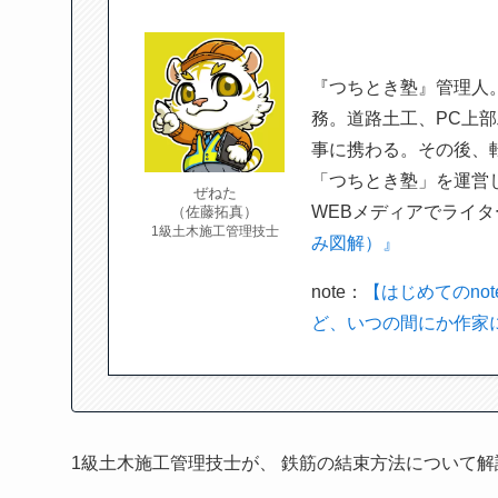
『つちとき塾』管理人
務。道路土工、PC上部
事に携わる。その後、
「つちとき塾」を運営
ぜねた
WEBメディアでライ
（佐藤拓真）
1級土木施工管理技士
み図解）』
note：
【はじめてのno
ど、いつの間にか作家
1級土木施工管理技士が、 鉄筋の結束方法について