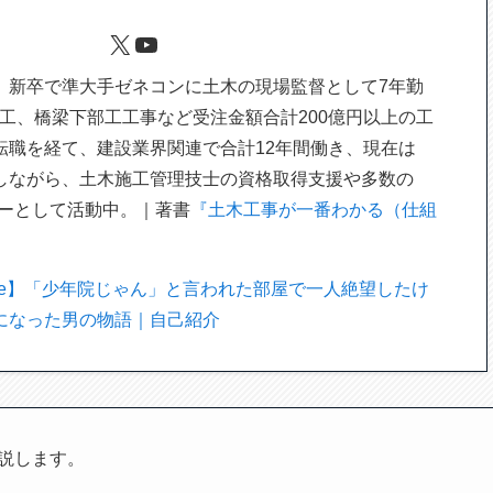
X
YouTube
。新卒で準大手ゼネコンに土木の現場監督として7年勤
工、橋梁下部工工事など受注金額合計200億円以上の工
転職を経て、建設業界関連で合計12年間働き、現在は
しながら、土木施工管理技士の資格取得支援や多数の
ターとして活動中。｜著書
『土木工事が一番わかる（仕組
te】「少年院じゃん」と言われた部屋で一人絶望したけ
になった男の物語｜自己紹介
解説します。