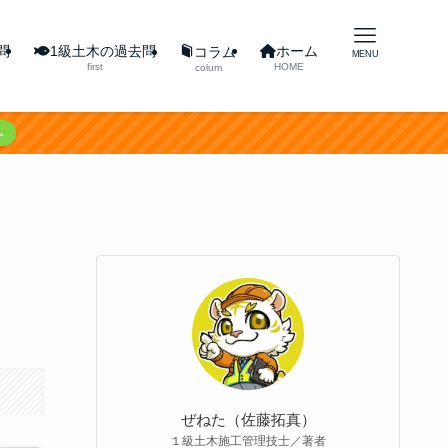
問
1級土木の過去問
ホーム
コラム
MENU
first
HOME
colum
へ
ぜねた（佐藤拓真）
１級土木施工管理技士／著者