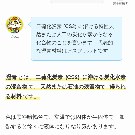
若手技術者
二硫化炭素 (CS2) に溶ける特性天
然または人工の炭化水素からなる
ぜねた
化合物のことを言います。代表的
な瀝青材料はアスファルトです
瀝青
とは、
二硫化炭素
(CS2)
に溶ける炭化水素
の混合物
で、
天然または石油の残留物で
得られ
る材料
です。
色は黒や暗褐色で、常温では固体か半固体で、加
熱すると徐々に液体になり粘り気があります。