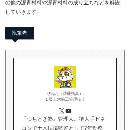
の他の瀝青材料や瀝青材料の成り立ちなどを解説
していきます。
執筆者
ぜねた（佐藤拓真）
１級土木施工管理技士
X
YouTube
『つちとき塾』管理人。準大手ゼネ
コンで土木現場監督として7年勤務