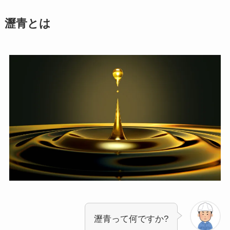
瀝青とは
瀝青って何ですか?