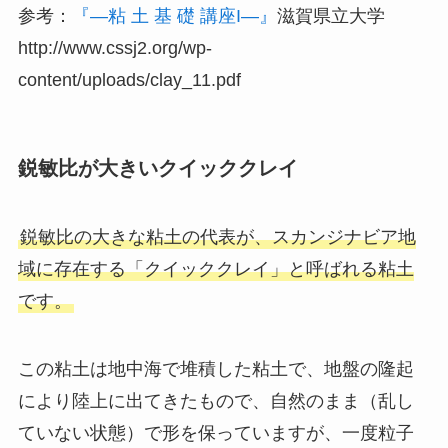
参考：
『―粘 土 基 礎 講座I―』
滋賀県立大学
http://www.cssj2.org/wp-
content/uploads/clay_11.pdf
鋭敏比が大きいクイッククレイ
鋭敏比の大きな粘土の代表が、スカンジナビア地
域に存在する「クイッククレイ」と呼ばれる粘土
です。
この粘土は地中海で堆積した粘土で、地盤の隆起
により陸上に出てきたもので、自然のまま（乱し
ていない状態）で形を保っていますが、一度粒子