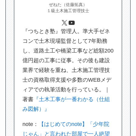
ぜねた（佐藤拓真）
１級土木施工管理技士
X
YouTube
『つちとき塾』管理人。準大手ゼネ
コンで土木現場監督として7年勤務
し、道路土工や橋梁工事など総額200
億円超の工事に従事。その後も建設
業界で経験を重ね、土木施工管理技
士の資格取得支援や多数のWEBメデ
ィアでの執筆活動を行っている。｜
著書
『土木工事が一番わかる（仕組
み図解）』
note：
【はじめてのnote】「少年院
じゃん」と言われた部屋で一人絶望