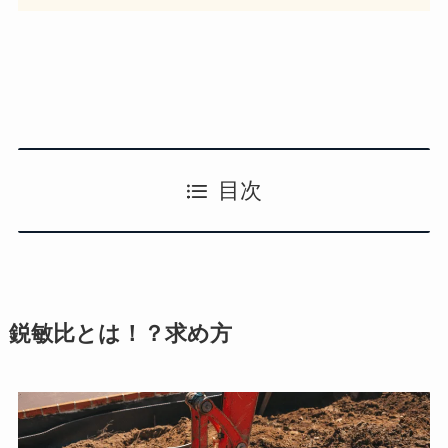
目次
鋭敏比とは！？求め方