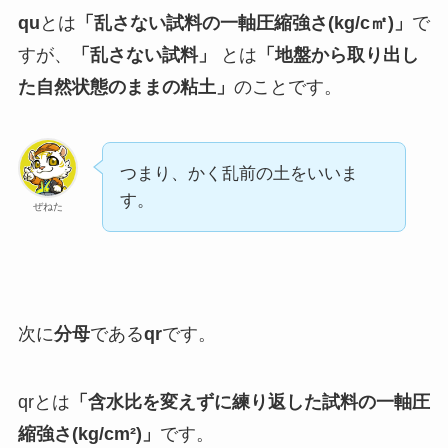
qu
とは
「乱さない試料の一軸圧縮強さ(kg/c㎡)」
で
すが、
「乱さない試料」
とは
「地盤から取り出し
た自然状態のままの粘土」
のことです。
つまり、かく乱前の土をいいま
す。
ぜねた
次に
分母
である
qr
です。
qrとは
「含水比を変えずに練り返した試料の一軸圧
縮強さ(kg/cm²)」
です。