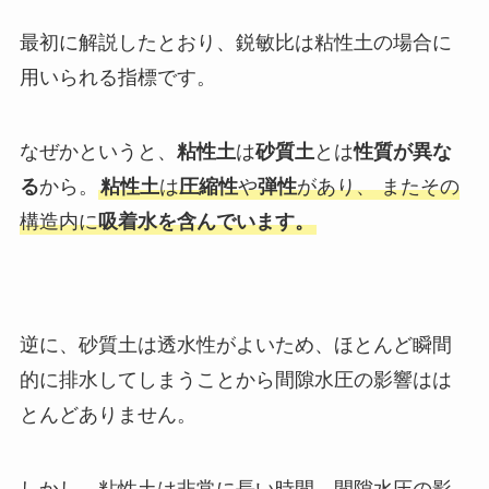
最初に解説したとおり、鋭敏比は粘性土の場合に
用いられる指標です。
なぜかというと、
粘性土
は
砂質土
とは
性質が異な
る
から。
粘性土
は
圧縮性
や
弾性
があり、 またその
構造内に
吸着水を含んでいます。
逆に、砂質土は透水性がよいため、ほとんど瞬間
的に排水してしまうことから間隙水圧の影響はは
とんどありません。