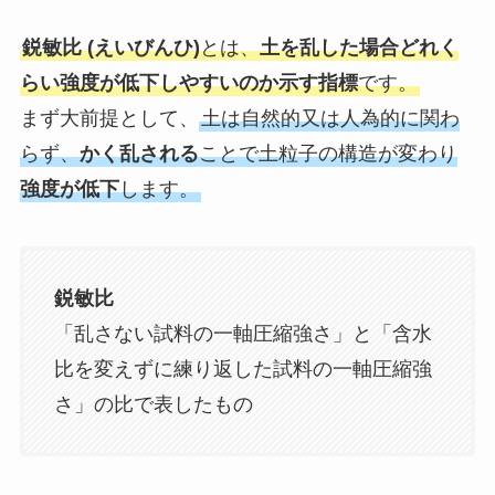
鋭敏比 (えいびんひ)
とは、
土を乱した場合どれく
らい強度が低下しやすいのか示す指標
です。
まず大前提として、
土は自然的又は人為的に関わ
らず、
かく乱される
ことで土粒子の構造が変わり
強度が低下
します。
鋭敏比
「乱さない試料の一軸圧縮強さ」と「含水
比を変えずに練り返した試料の一軸圧縮強
さ」の比で表したもの