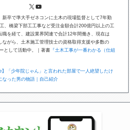
X
YouTube
。新卒で準大手ゼネコンに土木の現場監督として7年勤
工、橋梁下部工工事など受注金額合計200億円以上の工
転職を経て、建設業界関連で合計12年間働き、現在は
しながら、土木施工管理技士の資格取得支援や多数の
ターとして活動中。｜著書
『土木工事が一番わかる（仕組
te】「少年院じゃん」と言われた部屋で一人絶望したけ
になった男の物語｜自己紹介