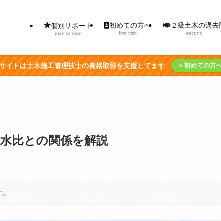
初めての方へ
２級土木の過去
個別サポート
first visit
second
man to man
サイトは土木施工管理技士の資格取得を支援してます
＞初めての方
含水比との関係を解説
す。