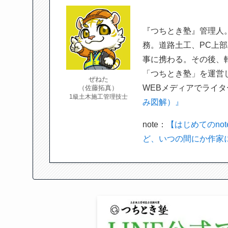
『つちとき塾』管理人
務。道路土工、PC上部
事に携わる。その後、
「つちとき塾」を運営
ぜねた
WEBメディアでライ
（佐藤拓真）
1級土木施工管理技士
み図解）』
note：
【はじめてのno
ど、いつの間にか作家