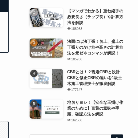
【マンガでわかる】重ね継手の
必要長さ（ラップ長）や計算方
法を解説
188983
法面には法丁張！切土、盛土の
丁張りのかけ方や高さの計算方
法を元ゼネコンマンが解説！
185760
CBRとは！？現場CBRと設計
CBRと修正CBRの違いを1級土
木施工管理技士が徹底解説
177147
地切りヨシ！【安全な玉掛け作
業のために】言葉の意味や手
順、確認方法を解説
162560