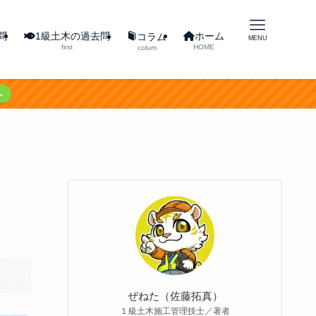
問
1級土木の過去問
ホーム
コラム
MENU
first
HOME
colum
へ
ぜねた（佐藤拓真）
１級土木施工管理技士／著者